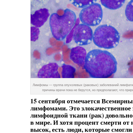
Лимфомы — группа опухолевых (раковых) заболеваний лимфатич
причины врачи пока не берутся, но предполагают, что прир
15 сентября отмечается Всемирны
лимфомами. Это злокачественное 
лимфоидной ткани (рак) довольно
в мире. И хотя процент смерти от 
высок, есть люди, которые смогли