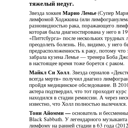
тяжелый недуг.
Марио Лемье
Звезда хоккея
(Супер Мари
лимфомой Ходжкина (или лимфогрануле
разновидностью рака, поражающего лимф
которая была диагностирована у него в 1
«Питтсбурга» после нескольких трудных л
преодолеть болезнь. Но, видимо, у него 
предрасположенность к раку, потому что э
забрала кузена Лемье — тренера Боба Дж
в настоящее время тоже борется с раком.
Майкл Си Холл
. Звезда сериалов «Декс
всегда мертв» получил диагноз лимфогран
пройдя медицинское обследование. В 2010
актера подтвердил, что тот проходит курс
находился в стадии ремиссии. А через нес
известно, что Холл полностью вылечился.
Тони Айомми —
основатель и бессменн
Black Sabbath. У легендарного музыкант
лимфому на ранней стадии в 63 года (2012 