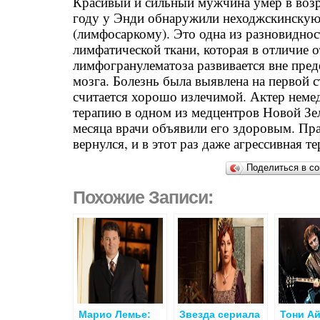
Красивый и сильный мужчина умер в возра
году у Энди обнаружили неходжскинску
(лимфосаркому). Это одна из разновиднос
лимфатической ткани, которая в отличие о
лимфогранулематоза развивается вне пред
мозга. Болезнь была выявлена на первой с
считается хорошо излечимой. Актер неме
терапию в одном из медцентров Новой Зел
месяца врачи объявили его здоровым. Пра
вернулся, и в этот раз даже агрессивная т
Поделиться в со
Похожие Записи:
Марио Лемье:
Звезда сериала
Тони А