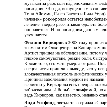
музыканты работали над эпохальным аль
последние 33 года, выпущенным в составе
Тони Айомми, Гизер Батлер и Билл Уорд)
человек» рок-н-ролла остается непобежд
лечение, твердо рассчитывая одолеть бол
поправиться. И по последним данным, з
улучшается.
илипп Киркоров
в 2008 году прошел о
Ф
знаменитом Онкоцентре на Каширском шо
Артист пришел на обследование, потому ч
плохое самочувствие, резкие боли, быстр
Кроме того, его мать умерла от рака. По
специалисты пришли к выводу, что у певц
злокачественная опухоль лимфатических 
Причины заболевания медики не назвали, 
вероятно у Киркорова есть предрасполож
заболеваниям. И борьба с лимфомой, пох
ведь Киркоров, как известно, недавно ста
Энди Уитфилд
, звезда телесериала «Спар