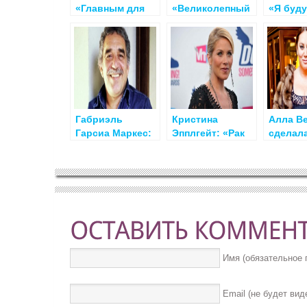
«Главным для
«Великолепный
«Я буду
меня было —
Век»: «Черная
боротьс
избавиться от
полоса в моей
раком 
болезни»
жизни позади!»
последн
Габриэль
Кристина
Алла Ве
Гарсиа Маркес:
Эпплгейт: «Рак
сделала
«Умирают
сделал меня
чтобы 
потому, что
сильнее!»
дочери
сердце устает
остала
любить!»
Имя (обязательное 
Email (не будет вид