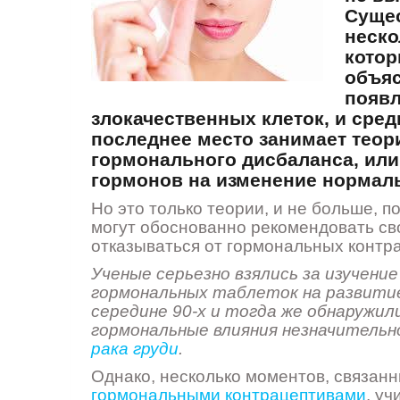
Суще
неско
котор
объя
появ
злокачественных клеток, и сред
последнее место занимает теор
гормонального дисбаланса, или
гормонов на изменение нормаль
Но это только теории, и не больше, п
могут обоснованно рекомендовать с
отказываться от гормональных контр
Ученые серьезно взялись за изучение
гормональных таблеток на развитие
середине 90-х и тогда же обнаружил
гормональные влияния незна­читель
рака груди
.
Однако, несколько моментов, связанн
гормональными контрацептивами
, уч