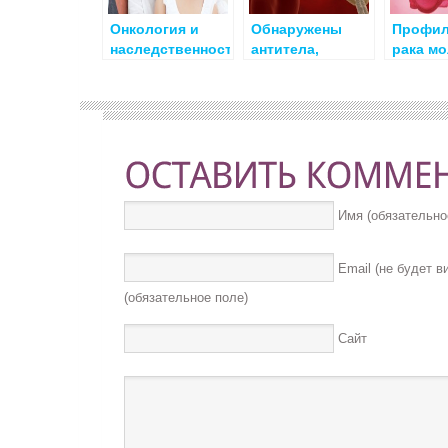
Онкология и
Обнаружены
Профил
наследственность
антитела,
рака м
устраняющие
железы
клетки
хронического
лимфолейкоза
Имя (обязательно
Email (не будет 
(обязательное поле)
Сайт