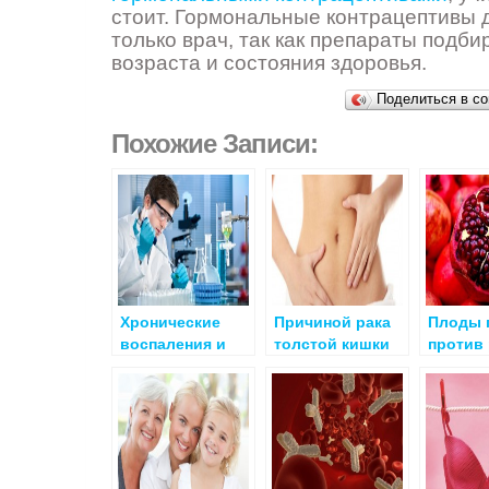
стоит. Гормональные контрацептивы 
только врач, так как препараты подби
возраста и состояния здоровья.
Поделиться в со
Похожие Записи:
Хронические
Причиной рака
Плоды 
воспаления и
толстой кишки
против 
онкология
может быть
груди
дисбаланс
гормонов в
слизистой
кишечника