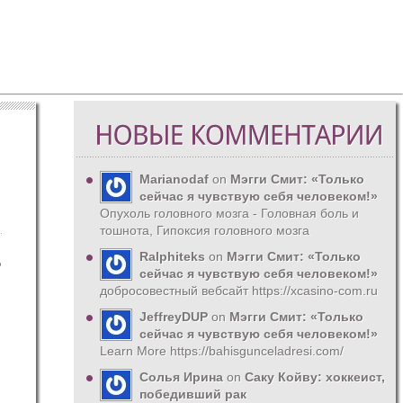
Marianodaf
on
Мэгги Смит: «Только
сейчас я чувствую себя человеком!»
Опухоль головного мозга - Головная боль и
тошнота, Гипоксия головного мозга
Ralphiteks
on
Мэгги Смит: «Только
о
сейчас я чувствую себя человеком!»
добросовестный вебсайт https://xcasino-com.ru
JeffreyDUP
on
Мэгги Смит: «Только
сейчас я чувствую себя человеком!»
Learn More https://bahisgunceladresi.com/
Солья Ирина
on
Саку Койву: хоккеист,
победивший рак