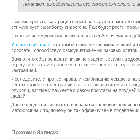
начинают вырабатывать его самостоятельно, и им
Помимо прочего, кастрация способна нарушить метаболизм
стимулирует выработку андрогена. Рак будет расти, пока
Прежние исследования показали, что особенно сильно де
Ученые выяснили
, что комбинация метформина и ингибито
простаты, способствуя самоуничтожению раковых клеток и
Важно, что оба препарата никак не подействовали на здо
отрегулировать метаболизм, он сможет полностью устрани
кастрацией.
Исследователи протестировали комбинацию лекарств на кл
тестах низкие концентрации препаратов значительно заме
опухоли, взятые у пациента с раком простаты на поздней 
людей.
Далее предстоит испытать препараты в клинических испыт
метформина и то, почему он так эффективен в подавлении
Похожие Записи: