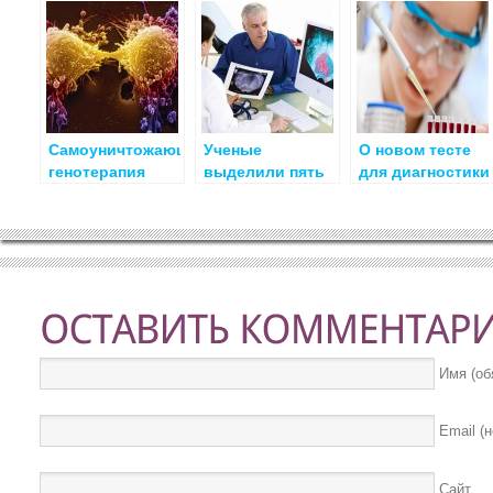
Cамоуничтожающая
Ученые
О новом тесте
генотерапия
выделили пять
для диагностики
эффективна
разных типов
рака простаты
против рака
рака простаты
простаты
Имя (об
Email (
Сайт