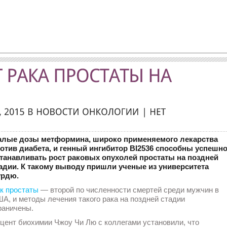
лые дозы метформина, широко применяемого лекарства
отив диабета, и генный ингибитор BI2536 способны успешн
танавливать рост раковых опухолей простаты на поздней
адии. К такому выводу пришли ученые из университета
урдю.
к простаты
— второй по численности смертей среди мужчин в
А, и методы лечения такого рака на поздней стадии
раничены.
цент биохимии Чжоу Чи Лю с коллегами установили, что