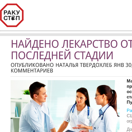
Ма
пр
ос
ст
П
Ра
СШ
ог
До