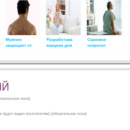
Мужчин
Разработана
Cкрининг
защищает от
вакцина для
сократит
рака воспаление
борьбы с раком
смертность от
простаты
четвертой
рака простаты
стадии
на 20%
язательное поле)
не будет виден посетителям) (обязательное поле)