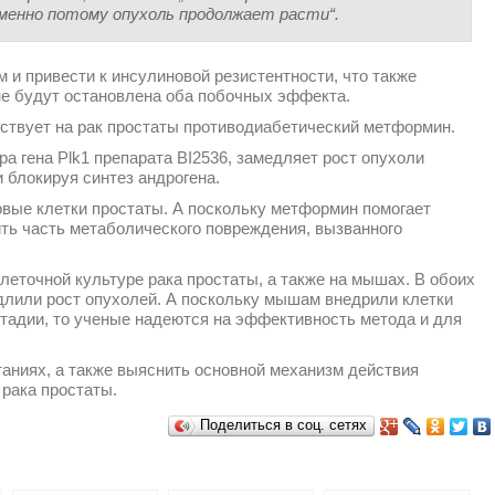
енно потому опухоль продолжает расти“.
 и привести к инсулиновой резистентности, что также
 не будут остановлена оба побочных эффекта.
йствует на рак простаты противодиабетический метформин.
ра гена Plk1 препарата BI2536, замедляет рост опухоли
 блокируя синтез андрогена.
ровые клетки простаты. А поскольку метформин помогает
ть часть метаболического повреждения, вызванного
еточной культуре рака простаты, а также на мышах. В обоих
длили рост опухолей. А поскольку мышам внедрили клетки
стадии, то ученые надеются на эффективность метода и для
аниях, а также выяснить основной механизм действия
 рака простаты.
Поделиться в соц. сетях