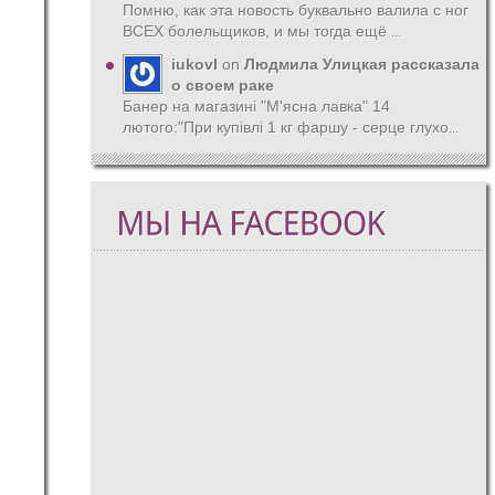
Помню, как эта новость буквально валила с ног
ВСЕХ болельщиков, и мы тогда ещё
...
iukovl
on
Людмила Улицкая рассказала
о своем раке
Банер на магазині "М'ясна лавка" 14
лютого:"При купівлі 1 кг фаршу - серце глухо
...