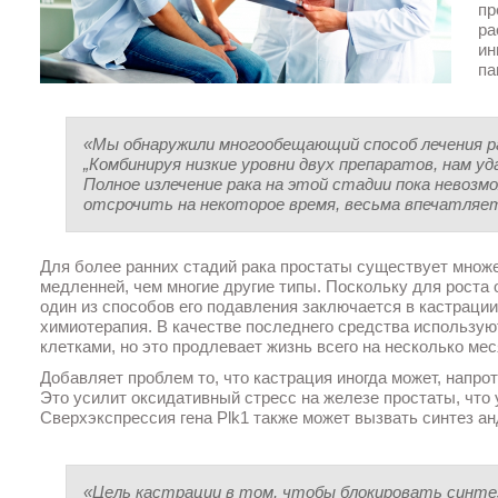
пр
ра
ин
па
«Мы обнаружили многообещающий способ лечения ра
„Комбинируя низкие уровни двух препаратов, нам 
Полное излечение рака на этой стадии пока невозм
отсрочить на некоторое время, весьма впечатляет
Для более ранних стадий рака простаты существует множе
медленней, чем многие другие типы. Поскольку для роста
один из способов его подавления заключается в кастрации
химиотерапия. В качестве последнего средства использу
клетками, но это продлевает жизнь всего на несколько мес
Добавляет проблем то, что кастрация иногда может, напро
Это усилит оксидативный стресс на железе простаты, что 
Сверхэкспрессия гена Plk1 также может вызвать синтез ан
«Цель кастрации в том, чтобы блокировать синтез 