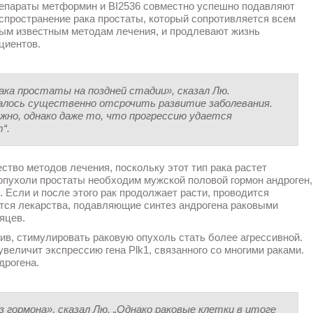
епараты метформин и BI2536 совместно успешно подавляют
спространение рака простаты,
который сопротивляется всем
ым известным методам лечения, и продлевают жизнь
циентов.
ка простаты на поздней стадии», сказал Лю.
удалось существенно отсрочить развитие заболевания.
ожно, однако даже то, что прогрессию удается
“.
ство методов лечения, поскольку этот тип рака растет
 опухоли простаты необходим мужской половой гормон андроген,
. Если и после этого рак продолжает расти, проводится
ются лекарства, подавляющие синтез андрогена раковыми
яцев.
тив, стимулировать раковую опухоль стать более агрессивной.
увеличит экспрессию гена Plk1, связанного со многими раками.
дрогена.
гормона», сказал Лю. „Однако раковые клетки в итоге