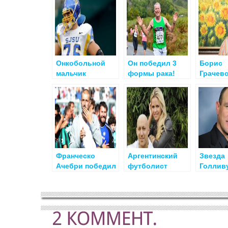
Онкобольной
Он победил 3
Борис
мальчик
формы рака!
Грачев
поддержал
победи
футболиста
кожи
Франческо
Аргентинский
Звезда
Ачебри победил
футболист
Голлив
рак
победил рак
Винни 
победи
кожи!