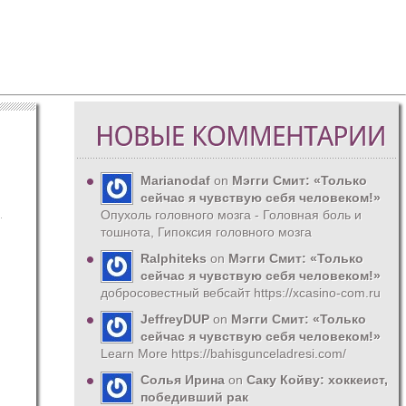
Marianodaf
on
Мэгги Смит: «Только
сейчас я чувствую себя человеком!»
Опухоль головного мозга - Головная боль и
тошнота, Гипоксия головного мозга
Ralphiteks
on
Мэгги Смит: «Только
сейчас я чувствую себя человеком!»
добросовестный вебсайт https://xcasino-com.ru
JeffreyDUP
on
Мэгги Смит: «Только
сейчас я чувствую себя человеком!»
Learn More https://bahisgunceladresi.com/
Солья Ирина
on
Саку Койву: хоккеист,
победивший рак