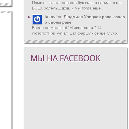
Помню, как эта новость буквально валила с ног
ВСЕХ болельщиков, и мы тогда ещё
...
iukovl
on
Людмила Улицкая рассказала
о своем раке
Банер на магазині "М'ясна лавка" 14
лютого:"При купівлі 1 кг фаршу - серце глухо
...