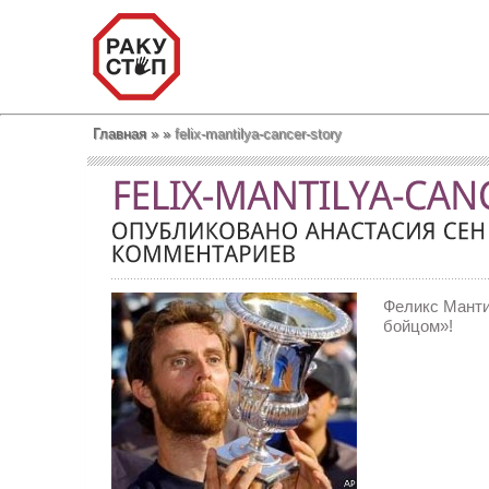
Главная
»
»
felix-mantilya-cancer-story
Феликс Манти
бойцом»!