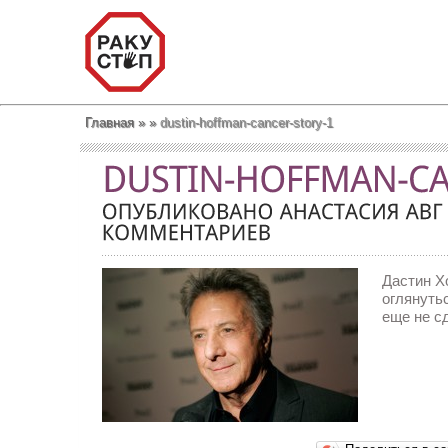
Главная
»
»
dustin-hoffman-cancer-story-1
Дастин Х
оглянутьс
еще не 