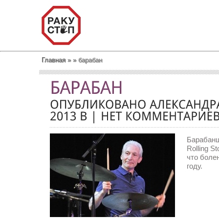
Главная
»
»
барабан
Барабанщ
Rolling S
что болен
году.