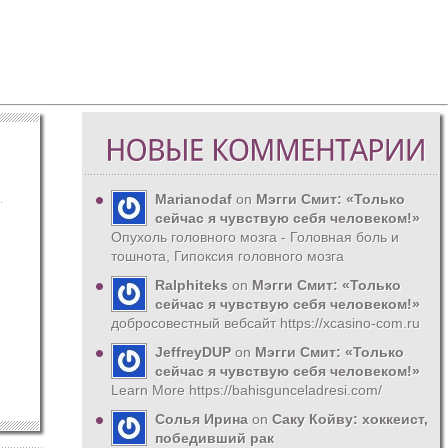
Marianodaf
on
Мэгги Смит: «Только
сейчас я чувствую себя человеком!»
Опухоль головного мозга - Головная боль и
тошнота, Гипоксия головного мозга
Ralphiteks
on
Мэгги Смит: «Только
сейчас я чувствую себя человеком!»
добросовестный вебсайт https://xcasino-com.ru
JeffreyDUP
on
Мэгги Смит: «Только
сейчас я чувствую себя человеком!»
Learn More https://bahisgunceladresi.com/
Солья Ирина
on
Саку Койву: хоккеист,
победивший рак